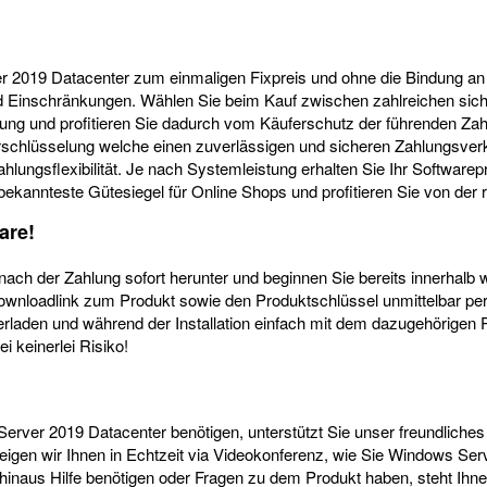
er 2019 Datacenter zum einmaligen Fixpreis und ohne die Bindung an
 und Einschränkungen. Wählen Sie beim Kauf zwischen zahlreichen si
und profitieren Sie dadurch vom Käuferschutz der führenden Zahlu
rschlüsselung welche einen zuverlässigen und sicheren Zahlungsverk
gsflexibilität. Je nach Systemleistung erhalten Sie Ihr Softwarepro
 bekannteste Gütesiegel für Online Shops und profitieren Sie von der
are!
ch der Zahlung sofort herunter und beginnen Sie bereits innerhalb w
Downloadlink zum Produkt sowie den Produktschlüssel unmittelbar pe
aden und während der Installation einfach mit dem dazugehörigen P
i keinerlei Risiko!
 Server 2019 Datacenter benötigen, unterstützt Sie unser freundliches
eigen wir Ihnen in Echtzeit via Videokonferenz, wie Sie Windows Ser
r hinaus Hilfe benötigen oder Fragen zu dem Produkt haben, steht Ih