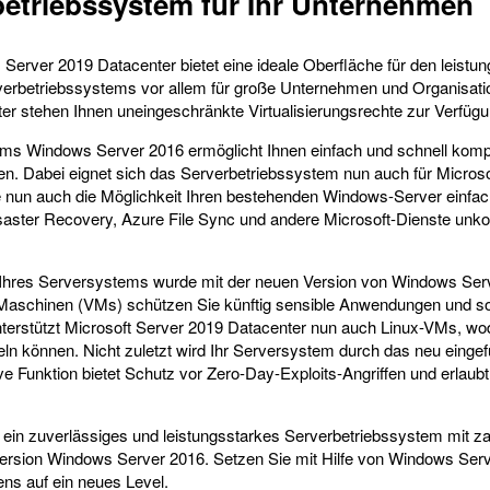
betriebssystem für Ihr Unternehmen
erver 2019 Datacenter bietet eine ideale Oberfläche für den leistu
rverbetriebssystems vor allem für große Unternehmen und Organisatio
r stehen Ihnen uneingeschränkte Virtualisierungsrechte zur Verfügu
ems Windows Server 2016 ermöglicht Ihnen einfach und schnell kompl
 Dabei eignet sich das Serverbetriebssystem nun auch für Microsof
e nun auch die Möglichkeit Ihren bestehenden Windows-Server einfac
ter Recovery, Azure File Sync und andere Microsoft-Dienste unkomp
t Ihres Serversystems wurde mit der neuen Version von Windows Ser
ler Maschinen (VMs) schützen Sie künftig sensible Anwendungen und s
nterstützt Microsoft Server 2019 Datacenter nun auch Linux-VMs, 
eln können. Nicht zuletzt wird Ihr Serversystem durch das neu ein
ve Funktion bietet Schutz vor Zero-Day-Exploits-Angriffen und erlau
ein zuverlässiges und leistungsstarkes Serverbetriebssystem mit za
version Windows Server 2016. Setzen Sie mit Hilfe von Windows Serv
ens auf ein neues Level.