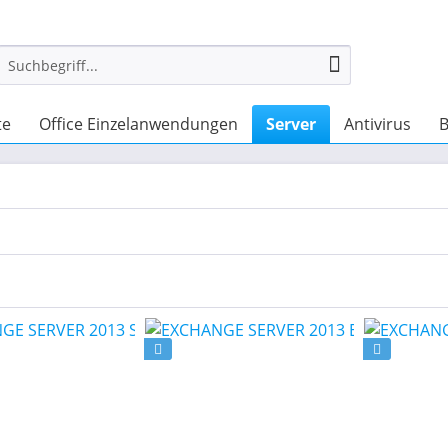
te
Office Einzelanwendungen
Server
Antivirus
B