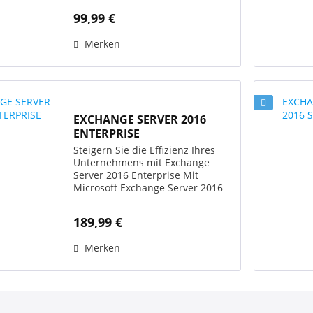
kosteneffizient sein.Windows
99,99 €
Exchange Server 2013 unterstützt
Sie dabei und hilft Ihnen, einen
Merken
ganz neuen...
EXCHANGE SERVER 2016
ENTERPRISE
Steigern Sie die Effizienz Ihres
Unternehmens mit Exchange
Server 2016 Enterprise Mit
Microsoft Exchange Server 2016
Enterprise erhalten Sie die
perfekte Softwarelösung zur
189,99 €
unternehmensinternen
Verwaltung von Aufgaben,
Merken
Kontakten, E-Mails...