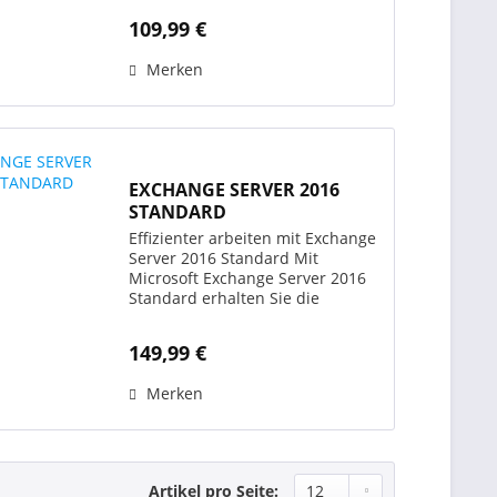
zugeschnittenes E-Mail-
109,99 €
Transport-Server- und
Groupware-System. Im Vergleich
Merken
zum Vorgänger verfügt das
Produkt...
EXCHANGE SERVER 2016
STANDARD
Effizienter arbeiten mit Exchange
Server 2016 Standard Mit
Microsoft Exchange Server 2016
Standard erhalten Sie die
perfekte Softwarelösung zur
unternehmensinternen
149,99 €
Verwaltung von Aufgaben,
Kontakten, E-Mails und Terminen.
Merken
Vertrauen Sie...
Artikel pro Seite: