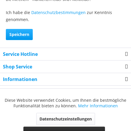
Ich habe die
Datenschutzbestimmungen
zur Kenntnis
genommen.
Speichern
Service Hotline
Shop Service
Informationen
Newsletter
Diese Website verwendet Cookies, um Ihnen die bestmögliche
Funktionalität bieten zu können.
Mehr Informationen
* Alle Preise inkl. gesetzl. Mehrwertsteuer zzgl.
Versandkosten
, wenn nicht
anders beschrieben
Datenschutzeinstellungen
Cookie-Einstellungen
Über uns
Kontakt