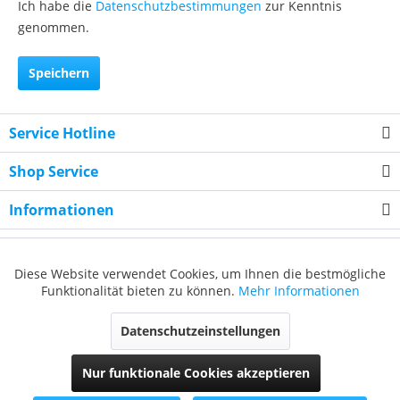
Ich habe die
Datenschutzbestimmungen
zur Kenntnis
genommen.
Speichern
Service Hotline
Shop Service
Informationen
Newsletter
Diese Website verwendet Cookies, um Ihnen die bestmögliche
Funktionalität bieten zu können.
Mehr Informationen
* Alle Preise inkl. gesetzl. Mehrwertsteuer zzgl.
Versandkosten
, wenn nicht
anders beschrieben
Datenschutzeinstellungen
Cookie-Einstellungen
Über uns
Kontakt
Nur funktionale Cookies akzeptieren
Versand und Zahlungsbedingungen
Widerrufsrecht