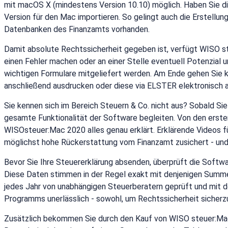
mit macOS X (mindestens Version 10.10) möglich. Haben Sie d
Version für den Mac importieren. So gelingt auch die Erstellun
Datenbanken des Finanzamts vorhanden.
Damit absolute Rechtssicherheit gegeben ist, verfügt WISO st
einen Fehler machen oder an einer Stelle eventuell Potenzial 
wichtigen Formulare mitgeliefert werden. Am Ende gehen Sie ke
anschließend ausdrucken oder diese via ELSTER elektronisch an
Sie kennen sich im Bereich Steuern & Co. nicht aus? Sobald Sie
gesamte Funktionalität der Software begleiten. Von den ersten 
WISOsteuer:Mac 2020 alles genau erklärt. Erklärende Videos füh
möglichst hohe Rückerstattung vom Finanzamt zusichert - und
Bevor Sie Ihre Steuererklärung absenden, überprüft die Softwa
Diese Daten stimmen in der Regel exakt mit denjenigen Summe
jedes Jahr von unabhängigen Steuerberatern geprüft und mit der
Programms unerlässlich - sowohl, um Rechtssicherheit sicherzu
Zusätzlich bekommen Sie durch den Kauf von WISO steuer:Mac 