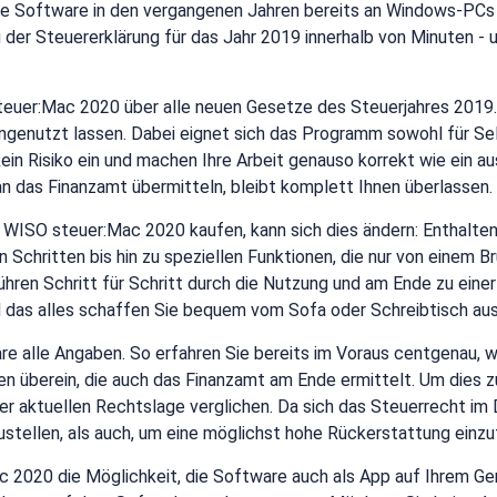
ie Software in den vergangenen Jahren bereits an Windows-PCs 
g der Steuererklärung für das Jahr 2019 innerhalb von Minuten - 
euer:Mac 2020 über alle neuen Gesetze des Steuerjahres 2019. 
ungenutzt lassen. Dabei eignet sich das Programm sowohl für Sel
in Risiko ein und machen Ihre Arbeit genauso korrekt wie ein au
 das Finanzamt übermitteln, bleibt komplett Ihnen überlassen. F
 WISO steuer:Mac 2020 kaufen, kann sich dies ändern: Enthalten 
Schritten bis hin zu speziellen Funktionen, die nur von einem Br
ren Schritt für Schritt durch die Nutzung und am Ende zu einer S
 das alles schaffen Sie bequem vom Sofa oder Schreibtisch aus
re alle Angaben. So erfahren Sie bereits im Voraus centgenau, wi
n überein, die auch das Finanzamt am Ende ermittelt. Um dies 
 aktuellen Rechtslage verglichen. Da sich das Steuerrecht im Det
stellen, als auch, um eine möglichst hohe Rückerstattung einzu
2020 die Möglichkeit, die Software auch als App auf Ihrem Ger